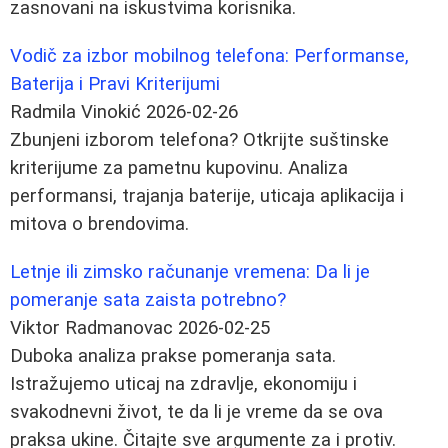
zasnovani na iskustvima korisnika.
Vodič za izbor mobilnog telefona: Performanse,
Baterija i Pravi Kriterijumi
Radmila Vinokić
2026-02-26
Zbunjeni izborom telefona? Otkrijte suštinske
kriterijume za pametnu kupovinu. Analiza
performansi, trajanja baterije, uticaja aplikacija i
mitova o brendovima.
Letnje ili zimsko računanje vremena: Da li je
pomeranje sata zaista potrebno?
Viktor Radmanovac
2026-02-25
Duboka analiza prakse pomeranja sata.
Istražujemo uticaj na zdravlje, ekonomiju i
svakodnevni život, te da li je vreme da se ova
praksa ukine. Čitajte sve argumente za i protiv.