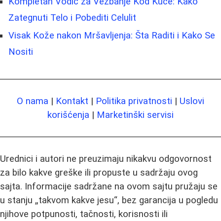
Kompletan Vodič za Vežbanje Kod Kuće: Kako
Zategnuti Telo i Pobediti Celulit
Visak Kože nakon Mršavljenja: Šta Raditi i Kako Se
Nositi
O nama
|
Kontakt
|
Politika privatnosti
|
Uslovi
korišćenja
|
Marketinški servisi
Urednici i autori ne preuzimaju nikakvu odgovornost
za bilo kakve greške ili propuste u sadržaju ovog
sajta. Informacije sadržane na ovom sajtu pružaju se
u stanju „takvom kakve jesu“, bez garancija u pogledu
njihove potpunosti, tačnosti, korisnosti ili