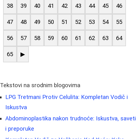
38
39
40
41
42
43
44
45
46
47
48
49
50
51
52
53
54
55
56
57
58
59
60
61
62
63
64
65
▶
Tekstovi na srodnim blogovima
LPG Tretmani Protiv Celulita: Kompletan Vodič i
Iskustva
Abdominoplastika nakon trudnoće: Iskustva, saveti
i preporuke