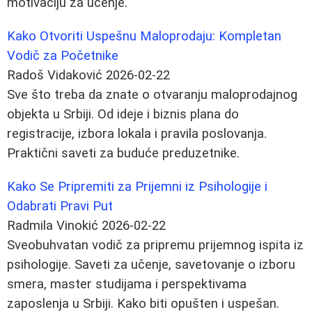
motivaciju za učenje.
Kako Otvoriti Uspešnu Maloprodaju: Kompletan
Vodič za Početnike
Radoš Vidaković
2026-02-22
Sve što treba da znate o otvaranju maloprodajnog
objekta u Srbiji. Od ideje i biznis plana do
registracije, izbora lokala i pravila poslovanja.
Praktični saveti za buduće preduzetnike.
Kako Se Pripremiti za Prijemni iz Psihologije i
Odabrati Pravi Put
Radmila Vinokić
2026-02-22
Sveobuhvatan vodič za pripremu prijemnog ispita iz
psihologije. Saveti za učenje, savetovanje o izboru
smera, master studijama i perspektivama
zaposlenja u Srbiji. Kako biti opušten i uspešan.