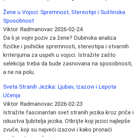
Žene u Vojsci: Spremnost, Stereotipi i Suštinska
Sposobnost
Viktor Radmanovac
2026-02-24
Da li je vojni poziv za žene? Dubinska analiza
fizičke i psihičke spremnosti, stereotipa i stvarnih
kriterijuma za uspeh u vojsci. Istražite zašto
selekcija treba da bude zasnovana na sposobnosti,
a ne na polu.
Sveta Stranih Jezika: Ljubav, Izazovi i Lepota
Učenja
Viktor Radmanovac
2026-02-23
Istražite fascinantan svet stranih jezika kroz priče i
iskustva ljubitelja jezika. Otkrijte koji jezici najlepše
zvuče, koji su najveći izazovi i kako pronaći