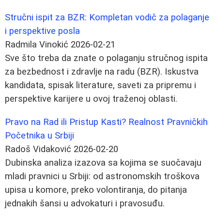
Stručni ispit za BZR: Kompletan vodič za polaganje
i perspektive posla
Radmila Vinokić
2026-02-21
Sve što treba da znate o polaganju stručnog ispita
za bezbednost i zdravlje na radu (BZR). Iskustva
kandidata, spisak literature, saveti za pripremu i
perspektive karijere u ovoj traženoj oblasti.
Pravo na Rad ili Pristup Kasti? Realnost Pravničkih
Početnika u Srbiji
Radoš Vidaković
2026-02-20
Dubinska analiza izazova sa kojima se suočavaju
mladi pravnici u Srbiji: od astronomskih troškova
upisa u komore, preko volontiranja, do pitanja
jednakih šansi u advokaturi i pravosuđu.