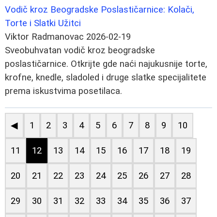
Vodič kroz Beogradske Poslastičarnice: Kolači,
Torte i Slatki Užitci
Viktor Radmanovac
2026-02-19
Sveobuhvatan vodič kroz beogradske
poslastičarnice. Otkrijte gde naći najukusnije torte,
krofne, knedle, sladoled i druge slatke specijalitete
prema iskustvima posetilaca.
◀
1
2
3
4
5
6
7
8
9
10
11
12
13
14
15
16
17
18
19
20
21
22
23
24
25
26
27
28
29
30
31
32
33
34
35
36
37