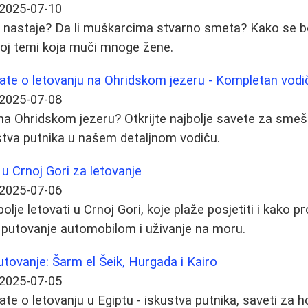
2025-07-10
to nastaje? Da li muškarcima stvarno smeta? Kako se bor
voj temi koja muči mnoge žene.
ate o letovanju na Ohridskom jezeru - Kompletan vodi
2025-07-08
 na Ohridskom jezeru? Otkrijte najbolje savete za smešt
stva putnika u našem detaljnom vodiču.
 u Crnoj Gori za letovanje
2025-07-06
bolje letovati u Crnoj Gori, koje plaže posjetiti i kako p
a putovanje automobilom i uživanje na moru.
utovanje: Šarm el Šeik, Hurgada i Kairo
2025-07-05
te o letovanju u Egiptu - iskustva putnika, saveti za h