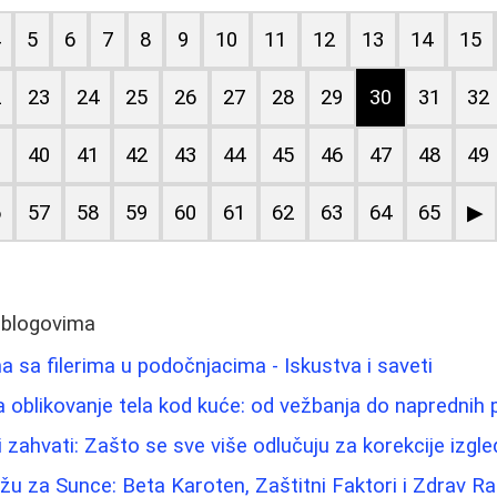
4
5
6
7
8
9
10
11
12
13
14
15
2
23
24
25
26
27
28
29
30
31
32
9
40
41
42
43
44
45
46
47
48
49
6
57
58
59
60
61
62
63
64
65
▶
 blogovima
 sa filerima u podočnjacima - Iskustva i saveti
za oblikovanje tela kod kuće: od vežbanja do naprednih
 zahvati: Zašto se sve više odlučuju za korekcije izgl
žu za Sunce: Beta Karoten, Zaštitni Faktori i Zdrav 