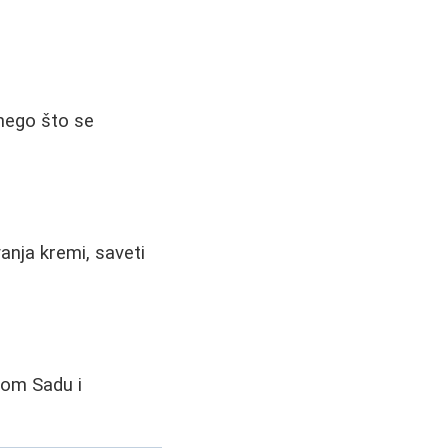
 nego što se
vanja kremi, saveti
vom Sadu i