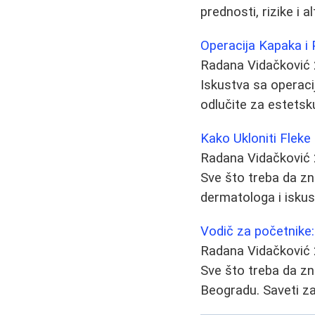
prednosti, rizike i a
Operacija Kapaka i 
Radana Vidačković
Iskustva sa operaci
odlučite za estetsku
Kako Ukloniti Fleke
Radana Vidačković
Sve što treba da zna
dermatologa i iskus
Vodič za početnike: K
Radana Vidačković
Sve što treba da zn
Beogradu. Saveti za