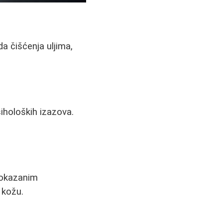
a čišćenja uljima,
iholoških izazova.
dokazanim
 kožu.