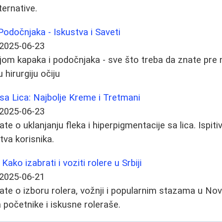
lternative.
Podočnjaka - Iskustva i Saveti
2025-06-23
jom kapaka i podočnjaka - sve što treba da znate pre
 hirurgiju očiju
 sa Lica: Najbolje Kreme i Tretmani
2025-06-23
te o uklanjanju fleka i hiperpigmentacije sa lica. Ispiti
tva korisnika.
ako izabrati i voziti rolere u Srbiji
2025-06-21
ate o izboru rolera, vožnji i popularnim stazama u No
 početnike i iskusne roleraše.