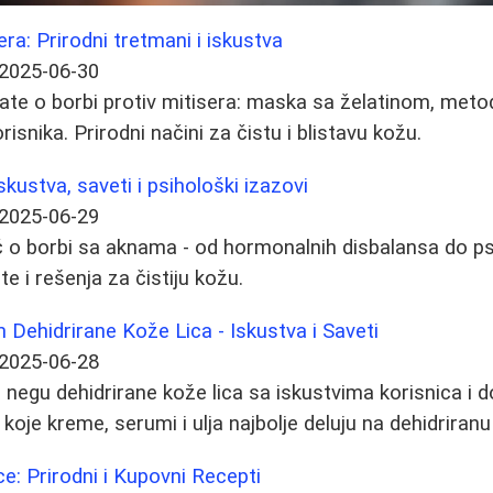
era: Prirodni tretmani i iskustva
2025-06-30
ate o borbi protiv mitisera: maska sa želatinom, metod
orisnika. Prirodni načini za čistu i blistavu kožu.
kustva, saveti i psihološki izazovi
2025-06-29
 o borbi sa aknama - od hormonalnih disbalansa do ps
te i rešenja za čistiju kožu.
 Dehidrirane Kože Lica - Iskustva i Saveti
2025-06-28
negu dehidrirane kože lica sa iskustvima korisnica i 
koje kreme, serumi i ulja najbolje deluju na dehidriranu
ice: Prirodni i Kupovni Recepti