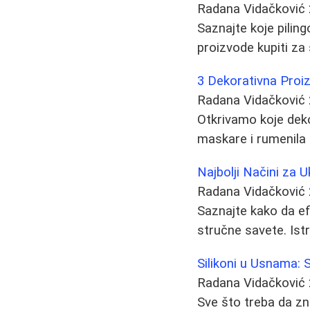
Radana Vidačković
Saznajte koje piling
proizvode kupiti za 
3 Dekorativna Proi
Radana Vidačković
Otkrivamo koje deko
maskare i rumenila 
Najbolji Načini za 
Radana Vidačković
Saznajte kako da ef
stručne savete. Istr
Silikoni u Usnama: 
Radana Vidačković
Sve što treba da zn