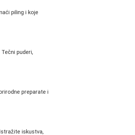
aći piling i koje
 Tečni puderi,
prirodne preparate i
stražite iskustva,