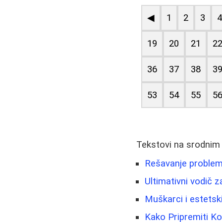
◀
1
2
3
19
20
21
2
36
37
38
3
53
54
55
5
Tekstovi na srodnim
Rešavanje problema
Ultimativni vodič 
Muškarci i estetski
Kako Pripremiti Ko