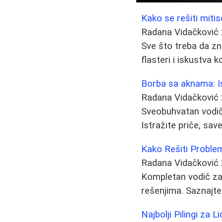
Kako se rešiti mitis
Radana Vidačković
Sve što treba da zn
flasteri i iskustva k
Borba sa aknama: Is
Radana Vidačković
Sveobuhvatan vodič
Istražite priče, save
Kako Rešiti Problem
Radana Vidačković
Kompletan vodič za 
rešenjima. Saznajte 
Najbolji Pilingi za L