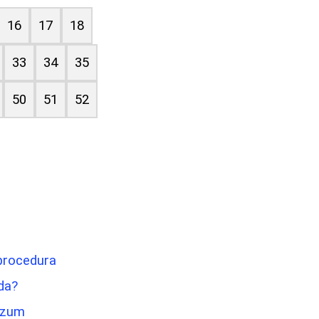
16
17
18
33
34
35
50
51
52
 procedura
eda?
Razum