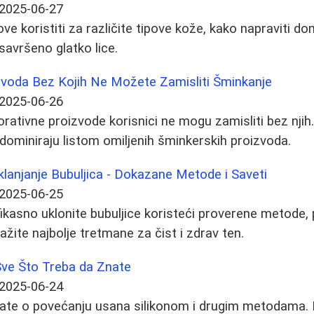
2025-06-27
ove koristiti za različite tipove kože, kako napraviti dom
savršeno glatko lice.
zvoda Bez Kojih Ne Možete Zamisliti Šminkanje
2025-06-26
rativne proizvode korisnici ne mogu zamisliti bez njih.
dominiraju listom omiljenih šminkerskih proizvoda.
Uklanjanje Bubuljica - Dokazane Metode i Saveti
2025-06-25
ikasno uklonite bubuljice koristeći proverene metode, 
ažite najbolje tretmane za čist i zdrav ten.
Sve Što Treba da Znate
2025-06-24
ate o povećanju usana silikonom i drugim metodama. I