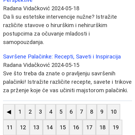
Radana Vidačković
2024-05-18
Da li su estetske intervencije nužne? Istražite
različite stavove o hirurškim i nehirurškim
postupcima za očuvanje mladosti i
samopouzdanja.
Savršene Palačinke: Recepti, Saveti i Inspiracija
Radana Vidačković
2024-05-15
Sve što treba da znate o pravljenju savršenih
palačinki! Istražite različite recepte, savete i trikove
za prženje koje će vas učiniti majstorom palačinki.
◀
1
2
3
4
5
6
7
8
9
10
11
12
13
14
15
16
17
18
19