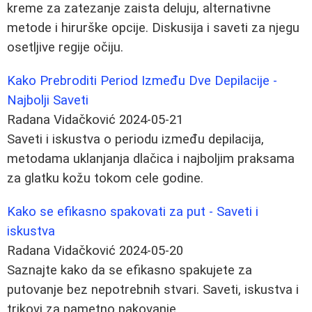
kreme za zatezanje zaista deluju, alternativne
metode i hirurške opcije. Diskusija i saveti za njegu
osetljive regije očiju.
Kako Prebroditi Period Između Dve Depilacije -
Najbolji Saveti
Radana Vidačković
2024-05-21
Saveti i iskustva o periodu između depilacija,
metodama uklanjanja dlačica i najboljim praksama
za glatku kožu tokom cele godine.
Kako se efikasno spakovati za put - Saveti i
iskustva
Radana Vidačković
2024-05-20
Saznajte kako da se efikasno spakujete za
putovanje bez nepotrebnih stvari. Saveti, iskustva i
trikovi za pametno pakovanje.