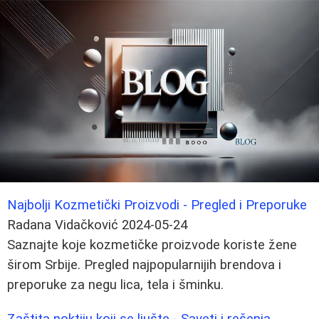
Najbolji Kozmetički Proizvodi - Pregled i Preporuke
Radana Vidačković
2024-05-24
Saznajte koje kozmetičke proizvode koriste žene
širom Srbije. Pregled najpopularnijih brendova i
preporuke za negu lica, tela i šminku.
Zaštita noktiju koji se ljušte - Saveti i rešenja