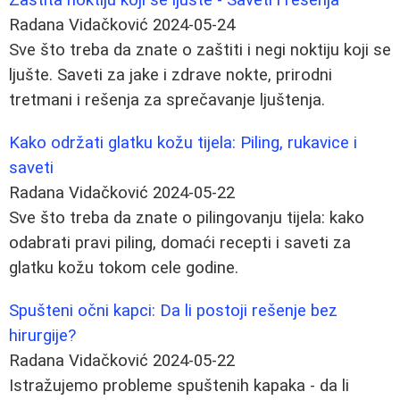
Radana Vidačković
2024-05-24
Sve što treba da znate o zaštiti i negi noktiju koji se
ljušte. Saveti za jake i zdrave nokte, prirodni
tretmani i rešenja za sprečavanje ljuštenja.
Kako održati glatku kožu tijela: Piling, rukavice i
saveti
Radana Vidačković
2024-05-22
Sve što treba da znate o pilingovanju tijela: kako
odabrati pravi piling, domaći recepti i saveti za
glatku kožu tokom cele godine.
Spušteni očni kapci: Da li postoji rešenje bez
hirurgije?
Radana Vidačković
2024-05-22
Istražujemo probleme spuštenih kapaka - da li