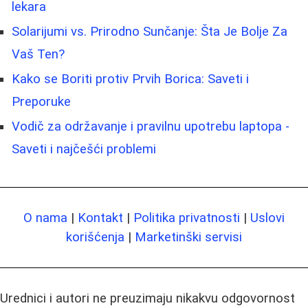
lekara
Solarijumi vs. Prirodno Sunčanje: Šta Je Bolje Za
Vaš Ten?
Kako se Boriti protiv Prvih Borica: Saveti i
Preporuke
Vodič za održavanje i pravilnu upotrebu laptopa -
Saveti i najčešći problemi
O nama
|
Kontakt
|
Politika privatnosti
|
Uslovi
korišćenja
|
Marketinški servisi
Urednici i autori ne preuzimaju nikakvu odgovornost